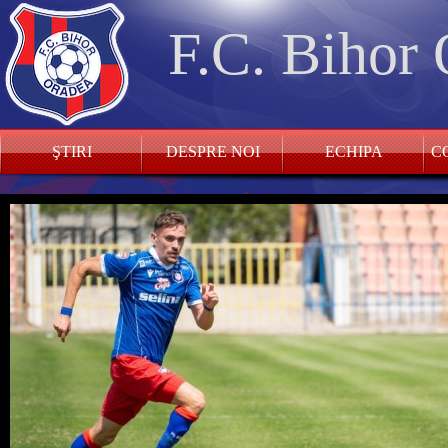
F.C. Bihor
ŞTIRI
DESPRE NOI
ECHIPA
CO