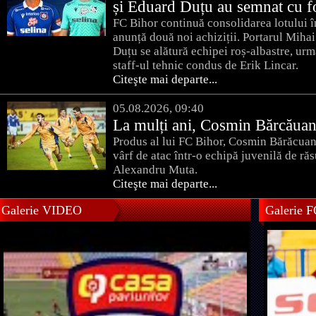
și Eduard Duțu au semnat cu f
FC Bihor continuă consolidarea lotului î
anunță două noi achiziții. Portarul Miha
Duțu se alătură echipei roș-albastre, urm
staff-ul tehnic condus de Erik Lincar.
Citeşte mai departe...
05.08.2026, 09:40
La mulți ani, Cosmin Bărcăuan
Produs al lui FC Bihor, Cosmin Bărăcuan 
vârf de atac într-o echipă juvenilă de răs
Alexandru Muta.
Citeşte mai departe...
Galerie VIDEO
Galerie 