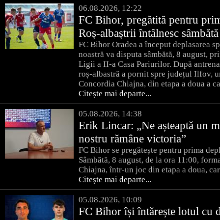
06.08.2026, 12:22
FC Bihor, pregătită pentru pri
Roș-albaștrii întâlnesc sâmbăt
FC Bihor Oradea a început deplasarea sp
noastră va disputa sâmbătă, 8 august, pri
Ligii a II-a Casa Pariurilor. După antren
roș-albastră a pornit spre județul Ilfov,
Concordia Chiajna, din etapa a doua a c
Citeşte mai departe...
05.08.2026, 14:38
Erik Lincar: „Ne așteaptă un me
nostru rămâne victoria”
FC Bihor se pregătește pentru prima depla
Sâmbătă, 8 august, de la ora 11:00, forma
Chiajna, într-un joc din etapa a doua, care
Citeşte mai departe...
05.08.2026, 10:09
FC Bihor își întărește lotul cu 