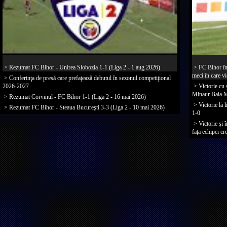
> Rezumat FC Bihor - Unirea Slobozia 1-1 (Liga 2 - 1 aug 2026)
> FC Bihor în
meci în care vi
> Conferinţa de presă care prefaţează debutul în sezonul competiţional
2026-2027
> Victorie cu 
Minaur Baia M
> Rezumat Corvinul - FC Bihor 1-1 (Liga 2 - 16 mai 2026)
> Victorie la l
> Rezumat FC Bihor - Steaua Bucureşti 3-3 (Liga 2 - 10 mai 2026)
1-0
> Victorie și 
fața echipei c